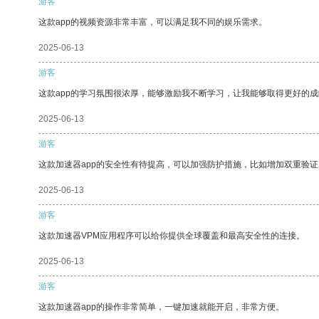
游客
这款app的视频资源非常丰富，可以满足我不同的娱乐需求。
2025-06-13
游客
这款app的学习氛围很浓厚，能够激励我不断学习，让我能够取得更好的成
2025-06-13
游客
这款加速器app的安全性有待提高，可以加强防护措施，比如增加双重验证
2025-06-13
游客
这款加速器VPM应用程序可以给你提供全球覆盖和最高安全性的连接。
2025-06-13
游客
这款加速器app的操作非常简单，一键加速就能开启，非常方便。