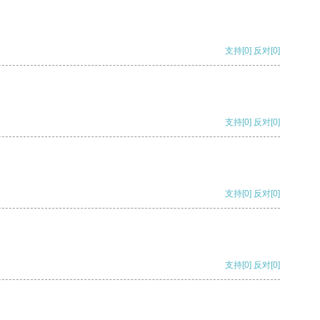
支持
[0]
反对
[0]
支持
[0]
反对
[0]
支持
[0]
反对
[0]
支持
[0]
反对
[0]