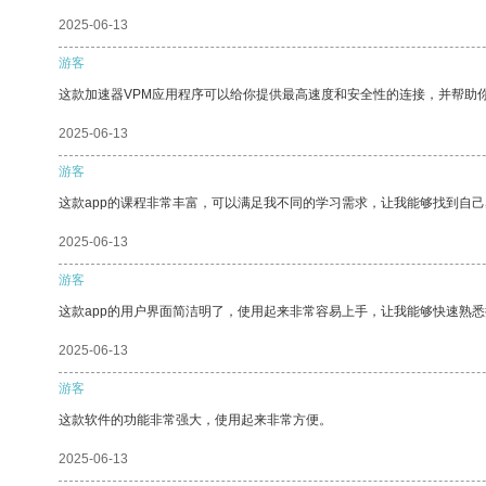
2025-06-13
游客
这款加速器VPM应用程序可以给你提供最高速度和安全性的连接，并帮助
2025-06-13
游客
这款app的课程非常丰富，可以满足我不同的学习需求，让我能够找到自
2025-06-13
游客
这款app的用户界面简洁明了，使用起来非常容易上手，让我能够快速熟
2025-06-13
游客
这款软件的功能非常强大，使用起来非常方便。
2025-06-13