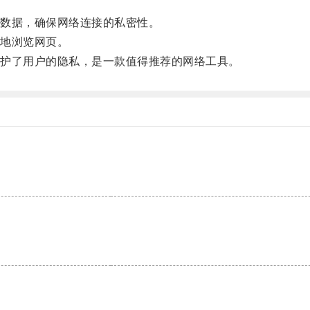
数据，确保网络连接的私密性。
地浏览网页。
护了用户的隐私，是一款值得推荐的网络工具。