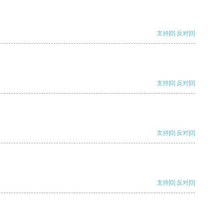
支持
[0]
反对
[0]
支持
[0]
反对
[0]
支持
[0]
反对
[0]
支持
[0]
反对
[0]