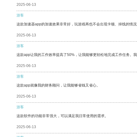
2025-06-13
游客
这款加速器app的加速效果非常好，玩游戏再也不会出现卡顿、掉线的情况
2025-06-13
游客
这款app让我的工作效率提高了50%，让我能够更轻松地完成工作任务。
2025-06-13
游客
这款app就像我的财务顾问，让我能够省钱又省心。
2025-06-13
游客
这款软件的功能非常强大，可以满足我日常使用的需求。
2025-06-13