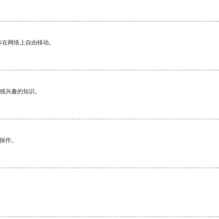
你在网络上自由移动。
己感兴趣的知识。
悉操作。