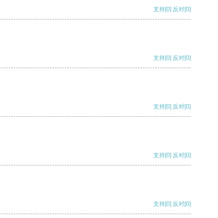
支持
[0]
反对
[0]
支持
[0]
反对
[0]
支持
[0]
反对
[0]
支持
[0]
反对
[0]
支持
[0]
反对
[0]